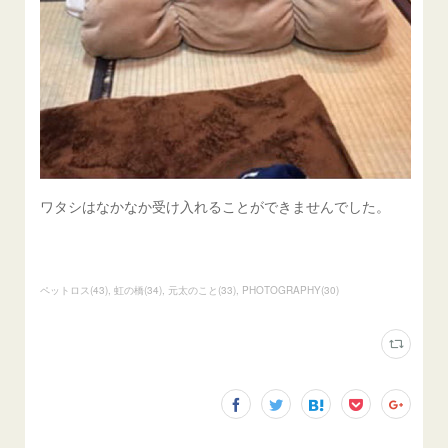
ワタシはなかなか受け入れることができませんでした。
ペットロス
(
43
)
虹の橋
(
34
)
元太のこと
(
33
)
PHOTOGRAPHY
(
30
)