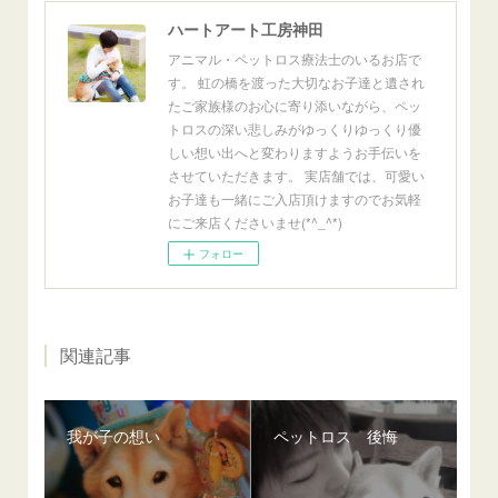
ハートアート工房神田
アニマル・ペットロス療法士のいるお店で
す。 虹の橋を渡った大切なお子達と遺され
たご家族様のお心に寄り添いながら、ペッ
トロスの深い悲しみがゆっくりゆっくり優
しい想い出へと変わりますようお手伝いを
させていただきます。 実店舗では、可愛い
お子達も一緒にご入店頂けますのでお気軽
にご来店くださいませ(*^_^*)
フォロー
関連記事
我が子の想い
ペットロス 後悔