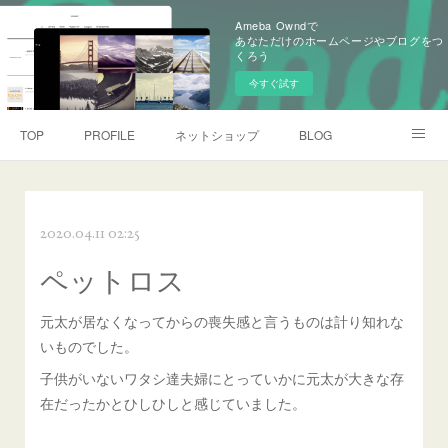
Ameba Owndで
あなただけのホームページやブログをつ
くろう
今すぐ試す
TOP
PROFILE
ネットショップ
BLOG
作品紹介
アクセス
伍助成長記録
2020.04.11 02:25
元太メモリアル（初代看板犬）
イベント情報
お問い合わせ
ペットロス
Instagram
元太が居なくなってからの喪失感と言うものは計り知れな
いものでした。
子供がいないワタシ達夫婦にとっていかに元太が大きな存
在だったかとひしひしと感じていました。