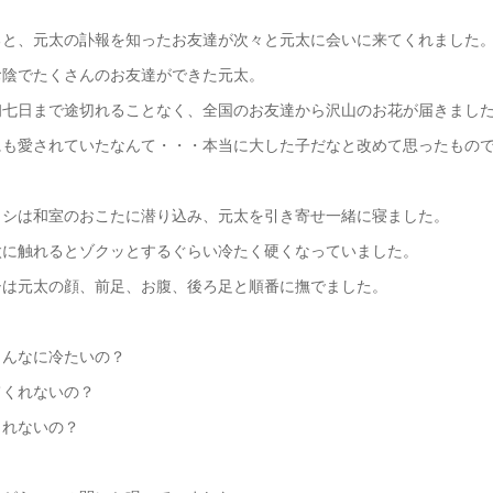
ると、元太の訃報を知ったお友達が次々と元太に会いに来てくれました
お陰でたくさんのお友達ができた元太。
初七日まで途切れることなく、全国のお友達から沢山のお花が届きまし
にも愛されていたなんて・・・本当に大した子だなと改めて思ったもの
タシは和室のおこたに潜り込み、元太を引き寄せ一緒に寝ました。
太に触れるとゾクッとするぐらい冷たく硬くなっていました。
シは元太の顔、前足、お腹、後ろ足と順番に撫でました。
こんなに冷たいの？
てくれないの？
くれないの？