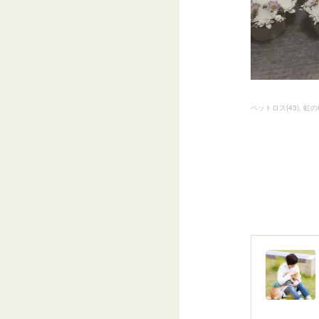
ペットロス
(
43
)
虹の