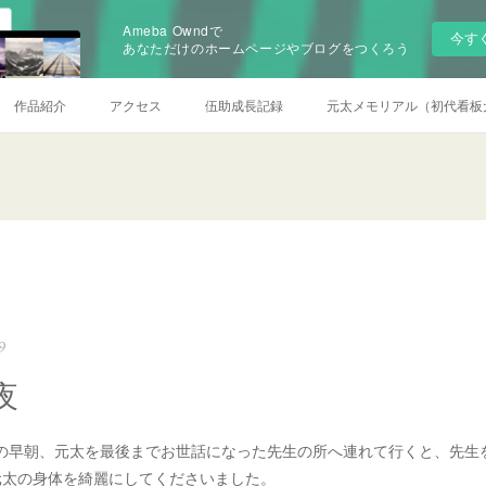
Ameba Owndで
今す
あなただけのホームページやブログをつくろう
作品紹介
アクセス
伍助成長記録
元太メモリアル（初代看板
9
夜
5日の早朝、元太を最後までお世話になった先生の所へ連れて行くと、先生
元太の身体を綺麗にしてくださいました。