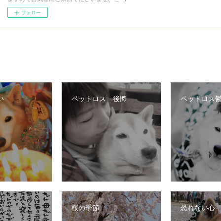
フォロー
い
ペットロス 後悔
ペットロス
桜の季節
恐れない心