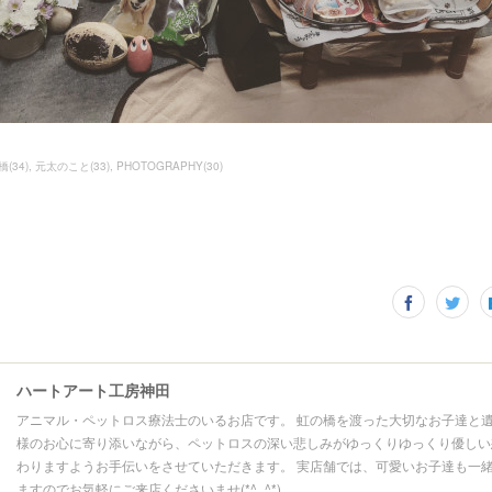
橋
(
34
)
元太のこと
(
33
)
PHOTOGRAPHY
(
30
)
ハートアート工房神田
アニマル・ペットロス療法士のいるお店です。 虹の橋を渡った大切なお子達と
様のお心に寄り添いながら、ペットロスの深い悲しみがゆっくりゆっくり優しい
わりますようお手伝いをさせていただきます。 実店舗では、可愛いお子達も一
ますのでお気軽にご来店くださいませ(*^_^*)