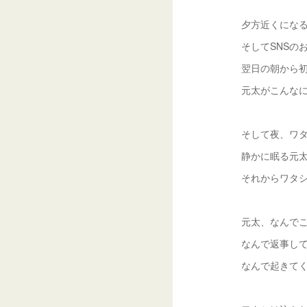
夕方近くにな
そしてSNSの
翌日の朝から
元太がこんな
そして夜、ワ
静かに眠る元
それからワタ
元太、なんで
なんで返事し
なんで起きて