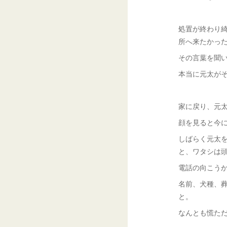
処置が終わり
所へ来たかっ
その言葉を聞
本当に元太が
家に戻り、元
顔を見ると今
しばらく元太
と、ワタシは
電話の向こう
名前、犬種、
と。
なんとも慌た