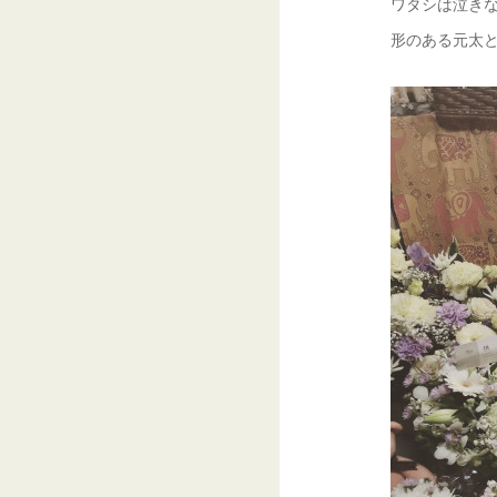
ワタシは泣き
形のある元太