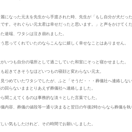
綺麗になった元太を先生から手渡された時、先生が「もし自分が犬だっ
たです。それぐらい元太君は幸せだったと思います。」と声をかけてく
いた途端、ワタシは泣き崩れました。
そう思ってくれていたのならこんなに嬉しく幸せなことはありません。
太がいつも自分の場所として過ごしていた和室にそっと寝かせました。
にも起きてきそうなほどいつもの寝顔と変わらない元太。
を見つめていたワタシでしたが、ふと「そうだ・・・葬儀社へ連絡しな
頭の回らないままとりあえず葬儀社へ連絡しました。
から聞こえてくるのは事務的な淡々とした言葉でした。
葬儀内容、葬儀の値段等一通り決まると
翌日の午後2時からなら葬儀を執
だしい気もしたけれど、その時間でお願いしました。